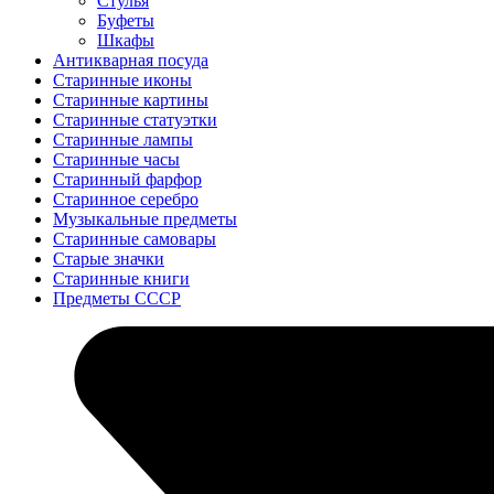
Стулья
Буфеты
Шкафы
Антикварная посуда
Старинные иконы
Старинные картины
Старинные статуэтки
Старинные лампы
Старинные часы
Старинный фарфор
Старинное серебро
Музыкальные предметы
Старинные самовары
Старые значки
Старинные книги
Предметы СССР