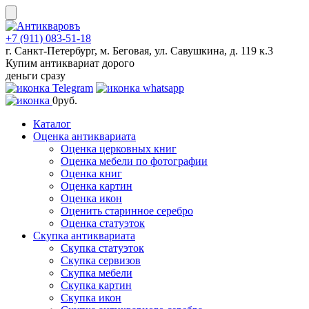
Skip
to
content
+7 (911) 083-51-18
г. Санкт-Петербург, м. Беговая, ул. Савушкина, д. 119 к.3
Купим антиквариат дорого
деньги сразу
0
руб.
Каталог
Оценка антиквариата
Оценка церковных книг
Оценка мебели по фотографии
Оценка книг
Оценка картин
Оценка икон
Оценить старинное серебро
Оценка статуэток
Скупка антиквариата
Скупка статуэток
Скупка сервизов
Скупка мебели
Скупка картин
Скупка икон