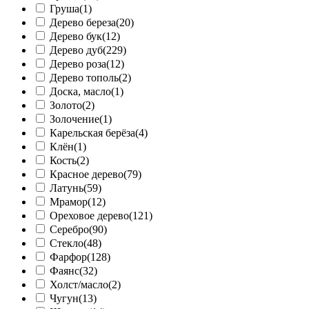
Груша
(1)
Дерево береза
(20)
Дерево бук
(12)
Дерево дуб
(229)
Дерево роза
(12)
Дерево тополь
(2)
Доска, масло
(1)
Золото
(2)
Золочение
(1)
Карельская берёза
(4)
Клён
(1)
Кость
(2)
Красное дерево
(79)
Латунь
(59)
Мрамор
(12)
Ореховое дерево
(121)
Серебро
(90)
Стекло
(48)
Фарфор
(128)
Фаянс
(32)
Холст/масло
(2)
Чугун
(13)