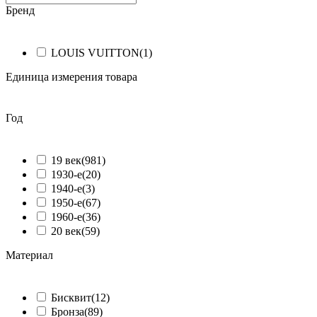
Бренд
ᅠ
LOUIS VUITTON
(1)
Единица измерения товара
ᅠ
Год
ᅠ
19 век
(981)
1930-е
(20)
1940-е
(3)
1950-е
(67)
1960-е
(36)
20 век
(59)
Материал
ᅠ
Бисквит
(12)
Бронза
(89)