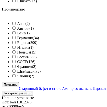
Шпиатр
(14)
Производство
ᅠ
Азия
(2)
Англия
(1)
Вена
(1)
Германия
(34)
Европа
(399)
Италия
(1)
Польша
(15)
Россия
(555)
СССР
(126)
Франция
(2)
Швейцария
(3)
Япония
(2)
Показать
Старинный буфет в стиле Ампир со львами, Царская 
Быстрый просмотр
Наличие уточняйте
Лот:
№А11012378
от
350000
руб.