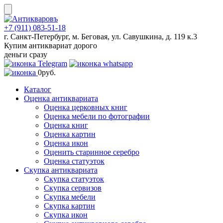
Skip
to
content
+7 (911) 083-51-18
г. Санкт-Петербург, м. Беговая, ул. Савушкина, д. 119 к.3
Купим антиквариат дорого
деньги сразу
0
руб.
Каталог
Оценка антиквариата
Оценка церковных книг
Оценка мебели по фотографии
Оценка книг
Оценка картин
Оценка икон
Оценить старинное серебро
Оценка статуэток
Скупка антиквариата
Скупка статуэток
Скупка сервизов
Скупка мебели
Скупка картин
Скупка икон