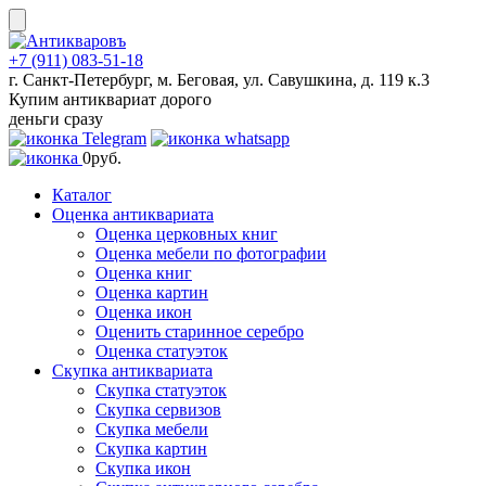
Skip
to
content
+7 (911) 083-51-18
г. Санкт-Петербург, м. Беговая, ул. Савушкина, д. 119 к.3
Купим антиквариат дорого
деньги сразу
0
руб.
Каталог
Оценка антиквариата
Оценка церковных книг
Оценка мебели по фотографии
Оценка книг
Оценка картин
Оценка икон
Оценить старинное серебро
Оценка статуэток
Скупка антиквариата
Скупка статуэток
Скупка сервизов
Скупка мебели
Скупка картин
Скупка икон