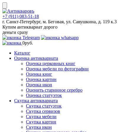
Skip
to
content
+7 (911) 083-51-18
г. Санкт-Петербург, м. Беговая, ул. Савушкина, д. 119 к.3
Купим антиквариат дорого
деньги сразу
0
руб.
Каталог
Оценка антиквариата
Оценка церковных книг
Оценка мебели по фотографии
Оценка книг
Оценка картин
Оценка икон
Оценить старинное серебро
Оценка статуэток
Скупка антиквариата
Скупка статуэток
Скупка сервизов
Скупка мебели
Скупка картин
Скупка икон