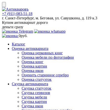
Skip
to
content
+7 (911) 083-51-18
г. Санкт-Петербург, м. Беговая, ул. Савушкина, д. 119 к.3
Купим антиквариат дорого
деньги сразу
0
руб.
Каталог
Оценка антиквариата
Оценка церковных книг
Оценка мебели по фотографии
Оценка книг
Оценка картин
Оценка икон
Оценить старинное серебро
Оценка статуэток
Скупка антиквариата
Скупка статуэток
Скупка сервизов
Скупка мебели
Скупка картин
Скупка икон