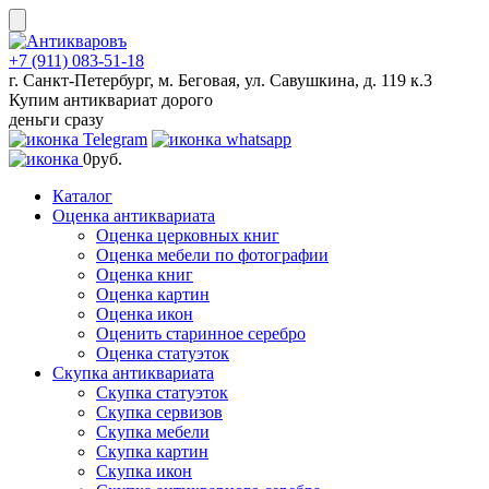
Skip
to
content
+7 (911) 083-51-18
г. Санкт-Петербург, м. Беговая, ул. Савушкина, д. 119 к.3
Купим антиквариат дорого
деньги сразу
0
руб.
Каталог
Оценка антиквариата
Оценка церковных книг
Оценка мебели по фотографии
Оценка книг
Оценка картин
Оценка икон
Оценить старинное серебро
Оценка статуэток
Скупка антиквариата
Скупка статуэток
Скупка сервизов
Скупка мебели
Скупка картин
Скупка икон