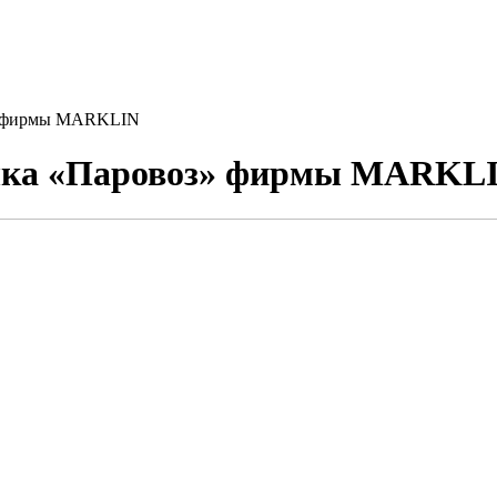
з» фирмы MARKLIN
ушка «Паровоз» фирмы MARKL