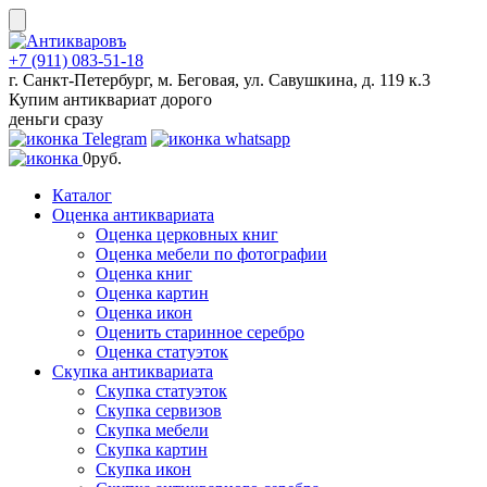
Skip
to
content
+7 (911) 083-51-18
г. Санкт-Петербург, м. Беговая, ул. Савушкина, д. 119 к.3
Купим антиквариат дорого
деньги сразу
0
руб.
Каталог
Оценка антиквариата
Оценка церковных книг
Оценка мебели по фотографии
Оценка книг
Оценка картин
Оценка икон
Оценить старинное серебро
Оценка статуэток
Скупка антиквариата
Скупка статуэток
Скупка сервизов
Скупка мебели
Скупка картин
Скупка икон