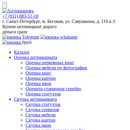
Skip
to
content
+7 (911) 083-51-18
г. Санкт-Петербург, м. Беговая, ул. Савушкина, д. 119 к.3
Купим антиквариат дорого
деньги сразу
0
руб.
Каталог
Оценка антиквариата
Оценка церковных книг
Оценка мебели по фотографии
Оценка книг
Оценка картин
Оценка икон
Оценить старинное серебро
Оценка статуэток
Скупка антиквариата
Скупка статуэток
Скупка сервизов
Скупка мебели
Скупка картин
Скупка икон