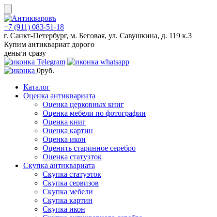
Skip
to
content
+7 (911) 083-51-18
г. Санкт-Петербург, м. Беговая, ул. Савушкина, д. 119 к.3
Купим антиквариат дорого
деньги сразу
0
руб.
Каталог
Оценка антиквариата
Оценка церковных книг
Оценка мебели по фотографии
Оценка книг
Оценка картин
Оценка икон
Оценить старинное серебро
Оценка статуэток
Скупка антиквариата
Скупка статуэток
Скупка сервизов
Скупка мебели
Скупка картин
Скупка икон