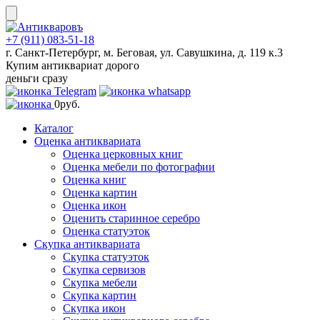
Skip
to
content
+7 (911) 083-51-18
г. Санкт-Петербург, м. Беговая, ул. Савушкина, д. 119 к.3
Купим антиквариат дорого
деньги сразу
0
руб.
Каталог
Оценка антиквариата
Оценка церковных книг
Оценка мебели по фотографии
Оценка книг
Оценка картин
Оценка икон
Оценить старинное серебро
Оценка статуэток
Скупка антиквариата
Скупка статуэток
Скупка сервизов
Скупка мебели
Скупка картин
Скупка икон