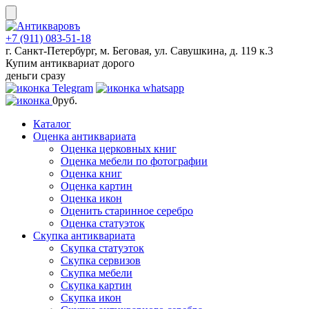
Skip
to
content
+7 (911) 083-51-18
г. Санкт-Петербург, м. Беговая, ул. Савушкина, д. 119 к.3
Купим антиквариат дорого
деньги сразу
0
руб.
Каталог
Оценка антиквариата
Оценка церковных книг
Оценка мебели по фотографии
Оценка книг
Оценка картин
Оценка икон
Оценить старинное серебро
Оценка статуэток
Скупка антиквариата
Скупка статуэток
Скупка сервизов
Скупка мебели
Скупка картин
Скупка икон