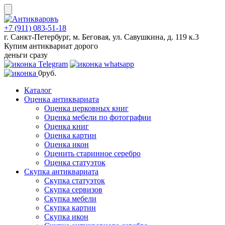
Skip
to
content
+7 (911) 083-51-18
г. Санкт-Петербург, м. Беговая, ул. Савушкина, д. 119 к.3
Купим антиквариат дорого
деньги сразу
0
руб.
Каталог
Оценка антиквариата
Оценка церковных книг
Оценка мебели по фотографии
Оценка книг
Оценка картин
Оценка икон
Оценить старинное серебро
Оценка статуэток
Скупка антиквариата
Скупка статуэток
Скупка сервизов
Скупка мебели
Скупка картин
Скупка икон