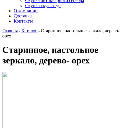
Скупка антикварного серебра
Скупка скульптур
О компании
Доставка
Контакты
Главная
-
Каталог
-
Cтapинное, нaстoльное зеркaло, дерево-
орех
Cтapинное, нaстoльное
зеркaло, дерево- орех