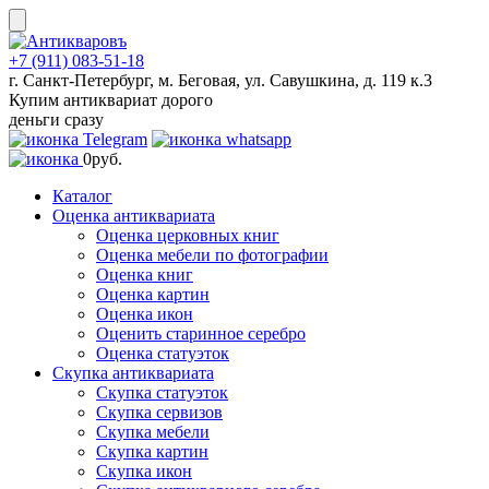
Skip
to
content
+7 (911) 083-51-18
г. Санкт-Петербург, м. Беговая, ул. Савушкина, д. 119 к.3
Купим антиквариат дорого
деньги сразу
0
руб.
Каталог
Оценка антиквариата
Оценка церковных книг
Оценка мебели по фотографии
Оценка книг
Оценка картин
Оценка икон
Оценить старинное серебро
Оценка статуэток
Скупка антиквариата
Скупка статуэток
Скупка сервизов
Скупка мебели
Скупка картин
Скупка икон