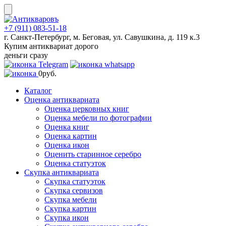
Skip
to
content
+7 (911) 083-51-18
г. Санкт-Петербург, м. Беговая, ул. Савушкина, д. 119 к.3
Купим антиквариат дорого
деньги сразу
0
руб.
Каталог
Оценка антиквариата
Оценка церковных книг
Оценка мебели по фотографии
Оценка книг
Оценка картин
Оценка икон
Оценить старинное серебро
Оценка статуэток
Скупка антиквариата
Скупка статуэток
Скупка сервизов
Скупка мебели
Скупка картин
Скупка икон