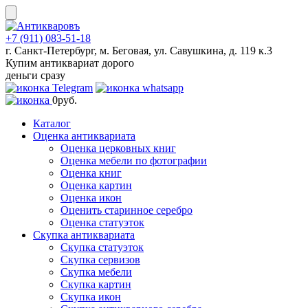
Skip
to
content
+7 (911) 083-51-18
г. Санкт-Петербург, м. Беговая, ул. Савушкина, д. 119 к.3
Купим антиквариат дорого
деньги сразу
0
руб.
Каталог
Оценка антиквариата
Оценка церковных книг
Оценка мебели по фотографии
Оценка книг
Оценка картин
Оценка икон
Оценить старинное серебро
Оценка статуэток
Скупка антиквариата
Скупка статуэток
Скупка сервизов
Скупка мебели
Скупка картин
Скупка икон