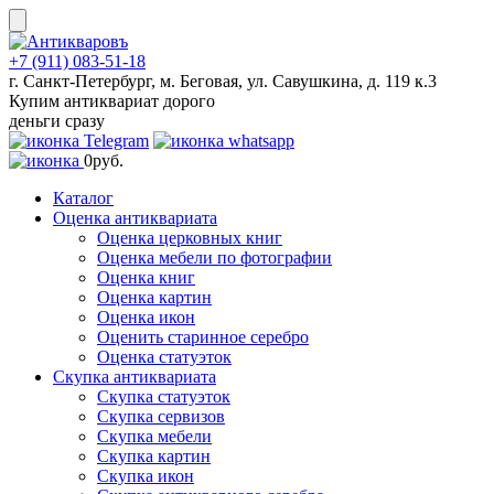
Skip
to
content
+7 (911) 083-51-18
г. Санкт-Петербург, м. Беговая, ул. Савушкина, д. 119 к.3
Купим антиквариат дорого
деньги сразу
0
руб.
Каталог
Оценка антиквариата
Оценка церковных книг
Оценка мебели по фотографии
Оценка книг
Оценка картин
Оценка икон
Оценить старинное серебро
Оценка статуэток
Скупка антиквариата
Скупка статуэток
Скупка сервизов
Скупка мебели
Скупка картин
Скупка икон