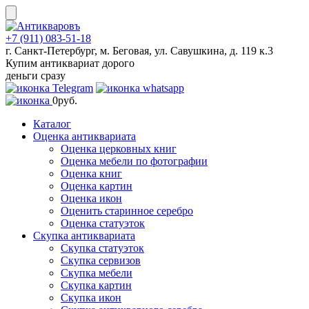
Skip
to
content
+7 (911) 083-51-18
г. Санкт-Петербург, м. Беговая, ул. Савушкина, д. 119 к.3
Купим антиквариат дорого
деньги сразу
0
руб.
Каталог
Оценка антиквариата
Оценка церковных книг
Оценка мебели по фотографии
Оценка книг
Оценка картин
Оценка икон
Оценить старинное серебро
Оценка статуэток
Скупка антиквариата
Скупка статуэток
Скупка сервизов
Скупка мебели
Скупка картин
Скупка икон