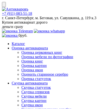
Skip
to
content
+7 (911) 083-51-18
г. Санкт-Петербург, м. Беговая, ул. Савушкина, д. 119 к.3
Купим антиквариат дорого
деньги сразу
0
руб.
Каталог
Оценка антиквариата
Оценка церковных книг
Оценка мебели по фотографии
Оценка книг
Оценка картин
Оценка икон
Оценить старинное серебро
Оценка статуэток
Скупка антиквариата
Скупка статуэток
Скупка сервизов
Скупка мебели
Скупка картин
Скупка икон