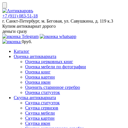
Skip
to
content
+7 (911) 083-51-18
г. Санкт-Петербург, м. Беговая, ул. Савушкина, д. 119 к.3
Купим антиквариат дорого
деньги сразу
0
руб.
Каталог
Оценка антиквариата
Оценка церковных книг
Оценка мебели по фотографии
Оценка книг
Оценка картин
Оценка икон
Оценить старинное серебро
Оценка статуэток
Скупка антиквариата
Скупка статуэток
Скупка сервизов
Скупка мебели
Скупка картин
Скупка икон