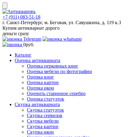
Skip
to
content
+7 (911) 083-51-18
г. Санкт-Петербург, м. Беговая, ул. Савушкина, д. 119 к.3
Купим антиквариат дорого
деньги сразу
0
руб.
Каталог
Оценка антиквариата
Оценка церковных книг
Оценка мебели по фотографии
Оценка книг
Оценка картин
Оценка икон
Оценить старинное серебро
Оценка статуэток
Скупка антиквариата
Скупка статуэток
Скупка сервизов
Скупка мебели
Скупка картин
Скупка икон