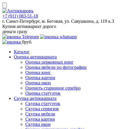
Skip
to
content
+7 (911) 083-51-18
г. Санкт-Петербург, м. Беговая, ул. Савушкина, д. 119 к.3
Купим антиквариат дорого
деньги сразу
0
руб.
Каталог
Оценка антиквариата
Оценка церковных книг
Оценка мебели по фотографии
Оценка книг
Оценка картин
Оценка икон
Оценить старинное серебро
Оценка статуэток
Скупка антиквариата
Скупка статуэток
Скупка сервизов
Скупка мебели
Скупка картин
Скупка икон