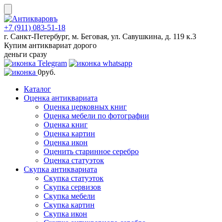
Skip
to
content
+7 (911) 083-51-18
г. Санкт-Петербург, м. Беговая, ул. Савушкина, д. 119 к.3
Купим антиквариат дорого
деньги сразу
0
руб.
Каталог
Оценка антиквариата
Оценка церковных книг
Оценка мебели по фотографии
Оценка книг
Оценка картин
Оценка икон
Оценить старинное серебро
Оценка статуэток
Скупка антиквариата
Скупка статуэток
Скупка сервизов
Скупка мебели
Скупка картин
Скупка икон