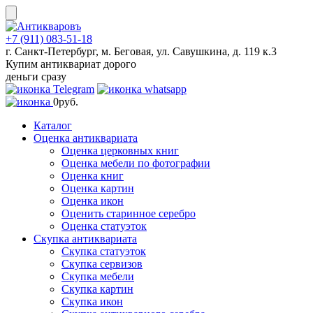
Skip
to
content
+7 (911) 083-51-18
г. Санкт-Петербург, м. Беговая, ул. Савушкина, д. 119 к.3
Купим антиквариат дорого
деньги сразу
0
руб.
Каталог
Оценка антиквариата
Оценка церковных книг
Оценка мебели по фотографии
Оценка книг
Оценка картин
Оценка икон
Оценить старинное серебро
Оценка статуэток
Скупка антиквариата
Скупка статуэток
Скупка сервизов
Скупка мебели
Скупка картин
Скупка икон