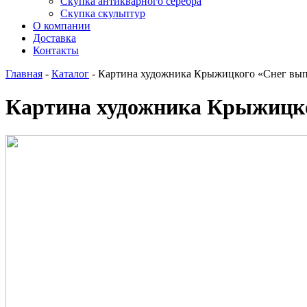
Скупка антикварного серебра
Скупка скульптур
О компании
Доставка
Контакты
Главная
-
Каталог
-
Картина художника Крыжицкого «Снег выпа
Картина художника Крыжицко