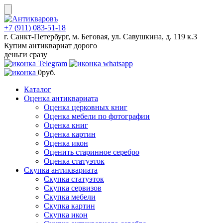
Skip
to
content
+7 (911) 083-51-18
г. Санкт-Петербург, м. Беговая, ул. Савушкина, д. 119 к.3
Купим антиквариат дорого
деньги сразу
0
руб.
Каталог
Оценка антиквариата
Оценка церковных книг
Оценка мебели по фотографии
Оценка книг
Оценка картин
Оценка икон
Оценить старинное серебро
Оценка статуэток
Скупка антиквариата
Скупка статуэток
Скупка сервизов
Скупка мебели
Скупка картин
Скупка икон