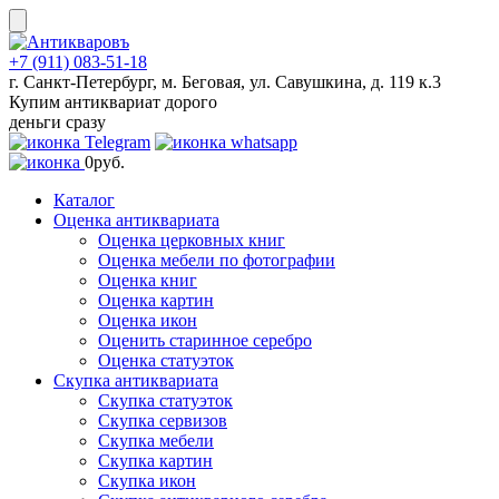
Skip
to
content
+7 (911) 083-51-18
г. Санкт-Петербург, м. Беговая, ул. Савушкина, д. 119 к.3
Купим антиквариат дорого
деньги сразу
0
руб.
Каталог
Оценка антиквариата
Оценка церковных книг
Оценка мебели по фотографии
Оценка книг
Оценка картин
Оценка икон
Оценить старинное серебро
Оценка статуэток
Скупка антиквариата
Скупка статуэток
Скупка сервизов
Скупка мебели
Скупка картин
Скупка икон