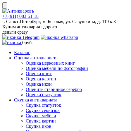
Skip
to
content
+7 (911) 083-51-18
г. Санкт-Петербург, м. Беговая, ул. Савушкина, д. 119 к.3
Купим антиквариат дорого
деньги сразу
0
руб.
Каталог
Оценка антиквариата
Оценка церковных книг
Оценка мебели по фотографии
Оценка книг
Оценка картин
Оценка икон
Оценить старинное серебро
Оценка статуэток
Скупка антиквариата
Скупка статуэток
Скупка сервизов
Скупка мебели
Скупка картин
Скупка икон