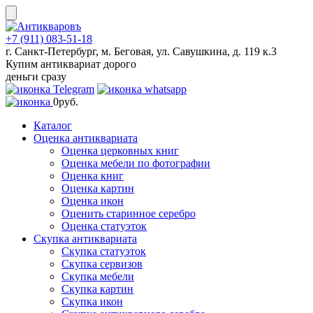
Skip
to
content
+7 (911) 083-51-18
г. Санкт-Петербург, м. Беговая, ул. Савушкина, д. 119 к.3
Купим антиквариат дорого
деньги сразу
0
руб.
Каталог
Оценка антиквариата
Оценка церковных книг
Оценка мебели по фотографии
Оценка книг
Оценка картин
Оценка икон
Оценить старинное серебро
Оценка статуэток
Скупка антиквариата
Скупка статуэток
Скупка сервизов
Скупка мебели
Скупка картин
Скупка икон