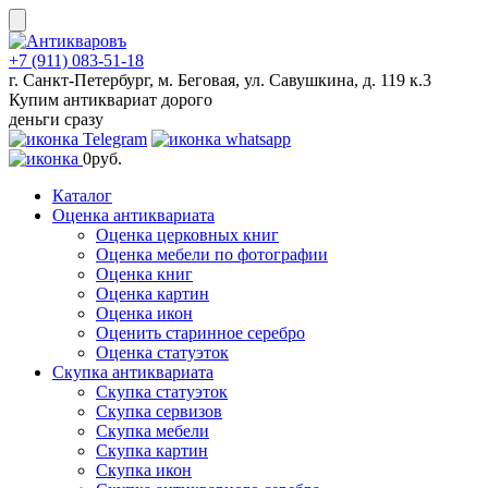
Skip
to
content
+7 (911) 083-51-18
г. Санкт-Петербург, м. Беговая, ул. Савушкина, д. 119 к.3
Купим антиквариат дорого
деньги сразу
0
руб.
Каталог
Оценка антиквариата
Оценка церковных книг
Оценка мебели по фотографии
Оценка книг
Оценка картин
Оценка икон
Оценить старинное серебро
Оценка статуэток
Скупка антиквариата
Скупка статуэток
Скупка сервизов
Скупка мебели
Скупка картин
Скупка икон