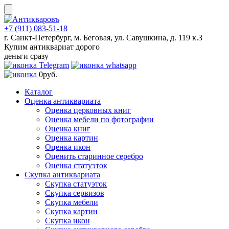
Skip
to
content
+7 (911) 083-51-18
г. Санкт-Петербург, м. Беговая, ул. Савушкина, д. 119 к.3
Купим антиквариат дорого
деньги сразу
0
руб.
Каталог
Оценка антиквариата
Оценка церковных книг
Оценка мебели по фотографии
Оценка книг
Оценка картин
Оценка икон
Оценить старинное серебро
Оценка статуэток
Скупка антиквариата
Скупка статуэток
Скупка сервизов
Скупка мебели
Скупка картин
Скупка икон