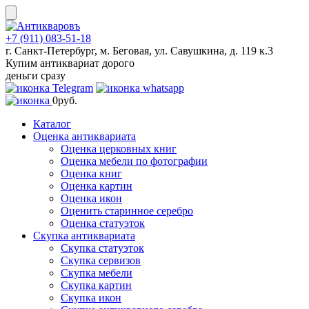
Skip
to
content
+7 (911) 083-51-18
г. Санкт-Петербург, м. Беговая, ул. Савушкина, д. 119 к.3
Купим антиквариат дорого
деньги сразу
0
руб.
Каталог
Оценка антиквариата
Оценка церковных книг
Оценка мебели по фотографии
Оценка книг
Оценка картин
Оценка икон
Оценить старинное серебро
Оценка статуэток
Скупка антиквариата
Скупка статуэток
Скупка сервизов
Скупка мебели
Скупка картин
Скупка икон