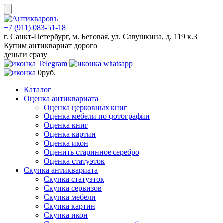
Skip
to
content
+7 (911) 083-51-18
г. Санкт-Петербург, м. Беговая, ул. Савушкина, д. 119 к.3
Купим антиквариат дорого
деньги сразу
0
руб.
Каталог
Оценка антиквариата
Оценка церковных книг
Оценка мебели по фотографии
Оценка книг
Оценка картин
Оценка икон
Оценить старинное серебро
Оценка статуэток
Скупка антиквариата
Скупка статуэток
Скупка сервизов
Скупка мебели
Скупка картин
Скупка икон