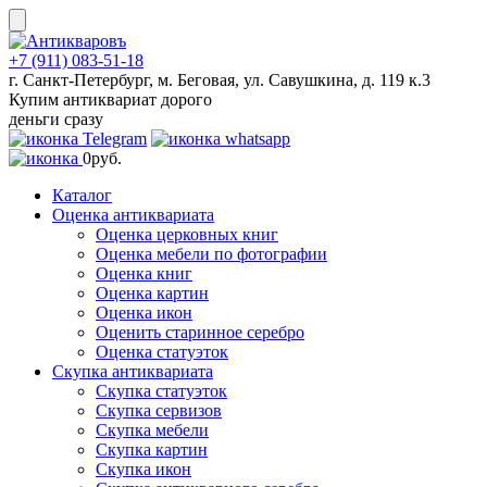
Skip
to
content
+7 (911) 083-51-18
г. Санкт-Петербург, м. Беговая, ул. Савушкина, д. 119 к.3
Купим антиквариат дорого
деньги сразу
0
руб.
Каталог
Оценка антиквариата
Оценка церковных книг
Оценка мебели по фотографии
Оценка книг
Оценка картин
Оценка икон
Оценить старинное серебро
Оценка статуэток
Скупка антиквариата
Скупка статуэток
Скупка сервизов
Скупка мебели
Скупка картин
Скупка икон