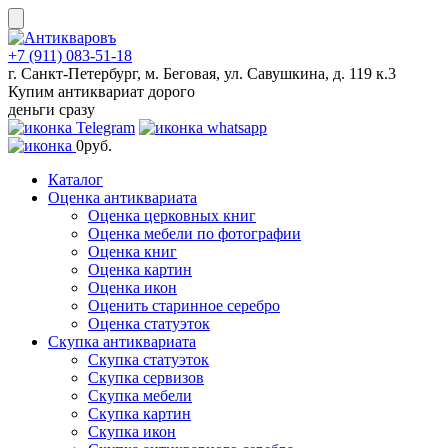
Skip
to
content
+7 (911) 083-51-18
г. Санкт-Петербург, м. Беговая, ул. Савушкина, д. 119 к.3
Купим антиквариат дорого
деньги сразу
0
руб.
Каталог
Оценка антиквариата
Оценка церковных книг
Оценка мебели по фотографии
Оценка книг
Оценка картин
Оценка икон
Оценить старинное серебро
Оценка статуэток
Скупка антиквариата
Скупка статуэток
Скупка сервизов
Скупка мебели
Скупка картин
Скупка икон