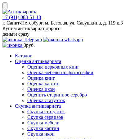
Skip
to
content
+7 (911) 083-51-18
г. Санкт-Петербург, м. Беговая, ул. Савушкина, д. 119 к.3
Купим антиквариат дорого
деньги сразу
0
руб.
Каталог
Оценка антиквариата
Оценка церковных книг
Оценка мебели по фотографии
Оценка книг
Оценка картин
Оценка икон
Оценить старинное серебро
Оценка статуэток
Скупка антиквариата
Скупка статуэток
Скупка сервизов
Скупка мебели
Скупка картин
Скупка икон