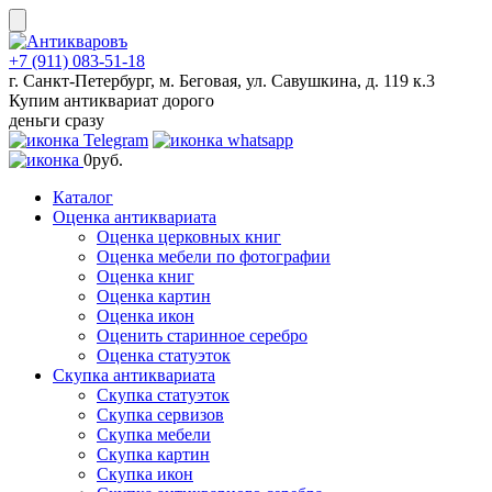
Skip
to
content
+7 (911) 083-51-18
г. Санкт-Петербург, м. Беговая, ул. Савушкина, д. 119 к.3
Купим антиквариат дорого
деньги сразу
0
руб.
Каталог
Оценка антиквариата
Оценка церковных книг
Оценка мебели по фотографии
Оценка книг
Оценка картин
Оценка икон
Оценить старинное серебро
Оценка статуэток
Скупка антиквариата
Скупка статуэток
Скупка сервизов
Скупка мебели
Скупка картин
Скупка икон