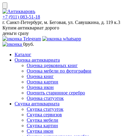
Skip
to
content
+7 (911) 083-51-18
г. Санкт-Петербург, м. Беговая, ул. Савушкина, д. 119 к.3
Купим антиквариат дорого
деньги сразу
0
руб.
Каталог
Оценка антиквариата
Оценка церковных книг
Оценка мебели по фотографии
Оценка книг
Оценка картин
Оценка икон
Оценить старинное серебро
Оценка статуэток
Скупка антиквариата
Скупка статуэток
Скупка сервизов
Скупка мебели
Скупка картин
Скупка икон