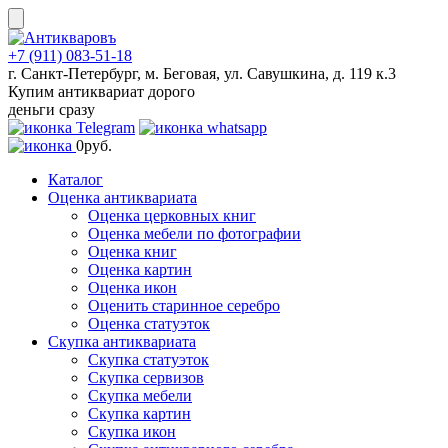
Skip
to
content
+7 (911) 083-51-18
г. Санкт-Петербург, м. Беговая, ул. Савушкина, д. 119 к.3
Купим антиквариат дорого
деньги сразу
0
руб.
Каталог
Оценка антиквариата
Оценка церковных книг
Оценка мебели по фотографии
Оценка книг
Оценка картин
Оценка икон
Оценить старинное серебро
Оценка статуэток
Скупка антиквариата
Скупка статуэток
Скупка сервизов
Скупка мебели
Скупка картин
Скупка икон