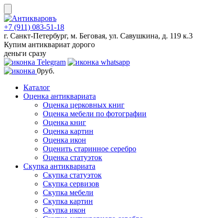
Skip
to
content
+7 (911) 083-51-18
г. Санкт-Петербург, м. Беговая, ул. Савушкина, д. 119 к.3
Купим антиквариат дорого
деньги сразу
0
руб.
Каталог
Оценка антиквариата
Оценка церковных книг
Оценка мебели по фотографии
Оценка книг
Оценка картин
Оценка икон
Оценить старинное серебро
Оценка статуэток
Скупка антиквариата
Скупка статуэток
Скупка сервизов
Скупка мебели
Скупка картин
Скупка икон