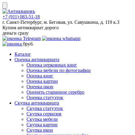
Skip
to
content
+7 (911) 083-51-18
г. Санкт-Петербург, м. Беговая, ул. Савушкина, д. 119 к.3
Купим антиквариат дорого
деньги сразу
0
руб.
Каталог
Оценка антиквариата
Оценка церковных книг
Оценка мебели по фотографии
Оценка книг
Оценка картин
Оценка икон
Оценить старинное серебро
Оценка статуэток
Скупка антиквариата
Скупка статуэток
Скупка сервизов
Скупка мебели
Скупка картин
Скупка икон