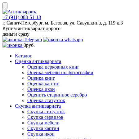
Skip
to
content
+7 (911) 083-51-18
г. Санкт-Петербург, м. Беговая, ул. Савушкина, д. 119 к.3
Купим антиквариат дорого
деньги сразу
0
руб.
Каталог
Оценка антиквариата
Оценка церковных книг
Оценка мебели по фотографии
Оценка книг
Оценка картин
Оценка икон
Оценить старинное серебро
Оценка статуэток
Скупка антиквариата
Скупка статуэток
Скупка сервизов
Скупка мебели
Скупка картин
Скупка икон