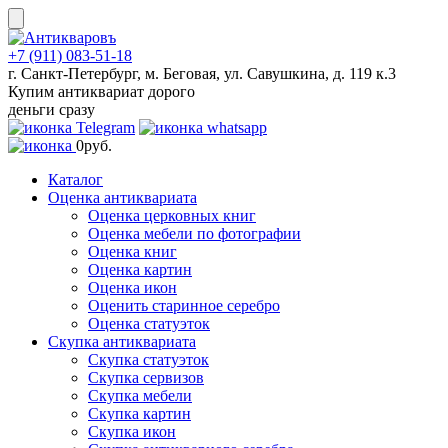
Skip
to
content
+7 (911) 083-51-18
г. Санкт-Петербург, м. Беговая, ул. Савушкина, д. 119 к.3
Купим антиквариат дорого
деньги сразу
0
руб.
Каталог
Оценка антиквариата
Оценка церковных книг
Оценка мебели по фотографии
Оценка книг
Оценка картин
Оценка икон
Оценить старинное серебро
Оценка статуэток
Скупка антиквариата
Скупка статуэток
Скупка сервизов
Скупка мебели
Скупка картин
Скупка икон