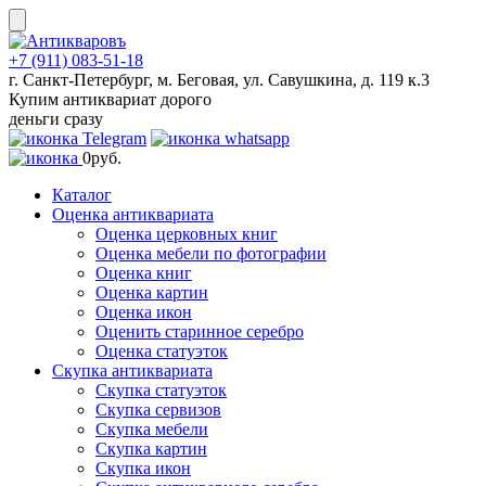
Skip
to
content
+7 (911) 083-51-18
г. Санкт-Петербург, м. Беговая, ул. Савушкина, д. 119 к.3
Купим антиквариат дорого
деньги сразу
0
руб.
Каталог
Оценка антиквариата
Оценка церковных книг
Оценка мебели по фотографии
Оценка книг
Оценка картин
Оценка икон
Оценить старинное серебро
Оценка статуэток
Скупка антиквариата
Скупка статуэток
Скупка сервизов
Скупка мебели
Скупка картин
Скупка икон