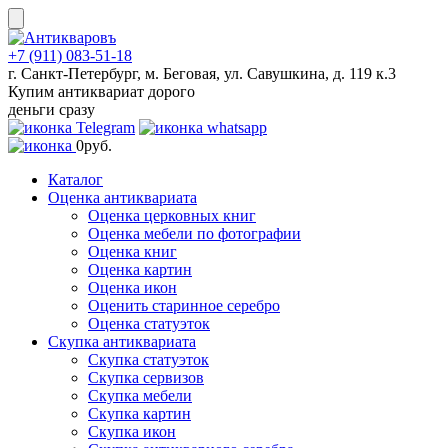
Skip
to
content
+7 (911) 083-51-18
г. Санкт-Петербург, м. Беговая, ул. Савушкина, д. 119 к.3
Купим антиквариат дорого
деньги сразу
0
руб.
Каталог
Оценка антиквариата
Оценка церковных книг
Оценка мебели по фотографии
Оценка книг
Оценка картин
Оценка икон
Оценить старинное серебро
Оценка статуэток
Скупка антиквариата
Скупка статуэток
Скупка сервизов
Скупка мебели
Скупка картин
Скупка икон