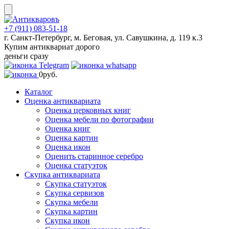
Skip
to
content
+7 (911) 083-51-18
г. Санкт-Петербург, м. Беговая, ул. Савушкина, д. 119 к.3
Купим антиквариат дорого
деньги сразу
0
руб.
Каталог
Оценка антиквариата
Оценка церковных книг
Оценка мебели по фотографии
Оценка книг
Оценка картин
Оценка икон
Оценить старинное серебро
Оценка статуэток
Скупка антиквариата
Скупка статуэток
Скупка сервизов
Скупка мебели
Скупка картин
Скупка икон