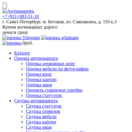
Skip
to
content
+7 (911) 083-51-18
г. Санкт-Петербург, м. Беговая, ул. Савушкина, д. 119 к.3
Купим антиквариат дорого
деньги сразу
0
руб.
Каталог
Оценка антиквариата
Оценка церковных книг
Оценка мебели по фотографии
Оценка книг
Оценка картин
Оценка икон
Оценить старинное серебро
Оценка статуэток
Скупка антиквариата
Скупка статуэток
Скупка сервизов
Скупка мебели
Скупка картин
Скупка икон