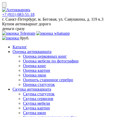
Skip
to
content
+7 (911) 083-51-18
г. Санкт-Петербург, м. Беговая, ул. Савушкина, д. 119 к.3
Купим антиквариат дорого
деньги сразу
0
руб.
Каталог
Оценка антиквариата
Оценка церковных книг
Оценка мебели по фотографии
Оценка книг
Оценка картин
Оценка икон
Оценить старинное серебро
Оценка статуэток
Скупка антиквариата
Скупка статуэток
Скупка сервизов
Скупка мебели
Скупка картин
Скупка икон