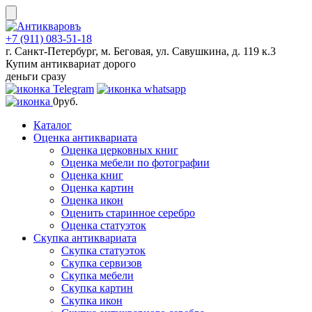
Skip
to
content
+7 (911) 083-51-18
г. Санкт-Петербург, м. Беговая, ул. Савушкина, д. 119 к.3
Купим антиквариат дорого
деньги сразу
0
руб.
Каталог
Оценка антиквариата
Оценка церковных книг
Оценка мебели по фотографии
Оценка книг
Оценка картин
Оценка икон
Оценить старинное серебро
Оценка статуэток
Скупка антиквариата
Скупка статуэток
Скупка сервизов
Скупка мебели
Скупка картин
Скупка икон