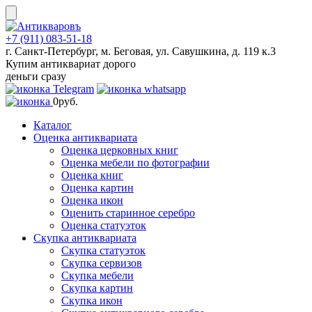
Skip
to
content
+7 (911) 083-51-18
г. Санкт-Петербург, м. Беговая, ул. Савушкина, д. 119 к.3
Купим антиквариат дорого
деньги сразу
0
руб.
Каталог
Оценка антиквариата
Оценка церковных книг
Оценка мебели по фотографии
Оценка книг
Оценка картин
Оценка икон
Оценить старинное серебро
Оценка статуэток
Скупка антиквариата
Скупка статуэток
Скупка сервизов
Скупка мебели
Скупка картин
Скупка икон