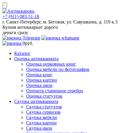
Skip
to
content
+7 (911) 083-51-18
г. Санкт-Петербург, м. Беговая, ул. Савушкина, д. 119 к.3
Купим антиквариат дорого
деньги сразу
0
руб.
Каталог
Оценка антиквариата
Оценка церковных книг
Оценка мебели по фотографии
Оценка книг
Оценка картин
Оценка икон
Оценить старинное серебро
Оценка статуэток
Скупка антиквариата
Скупка статуэток
Скупка сервизов
Скупка мебели
Скупка картин
Скупка икон