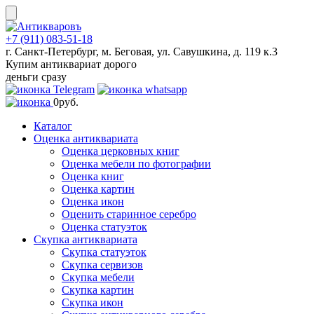
Skip
to
content
+7 (911) 083-51-18
г. Санкт-Петербург, м. Беговая, ул. Савушкина, д. 119 к.3
Купим антиквариат дорого
деньги сразу
0
руб.
Каталог
Оценка антиквариата
Оценка церковных книг
Оценка мебели по фотографии
Оценка книг
Оценка картин
Оценка икон
Оценить старинное серебро
Оценка статуэток
Скупка антиквариата
Скупка статуэток
Скупка сервизов
Скупка мебели
Скупка картин
Скупка икон